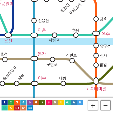
1
2
3
4
5
6
7
8
9
B
A
GJ
I1
+
−
S
GC
DX
I2
GG